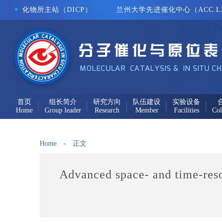
化物所主站（DICP）
兰州大学先进催化中心（ACC.L
首页
组长简介
研究方向
队伍建设
实验设备
Home
Group leader
Research
Member
Facilities
Col
Home
-
正文
Advanced space- and time-reso